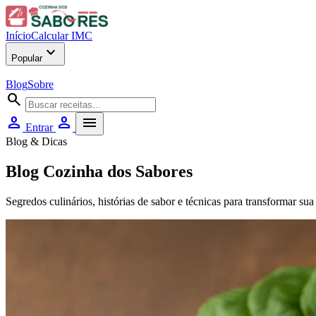
Início
Calcular IMC
expand_more
Popular
Blog
Sobre
search
person
person
menu
Entrar
Blog & Dicas
Blog Cozinha dos Sabores
Segredos culinários, histórias de sabor e técnicas para transformar su