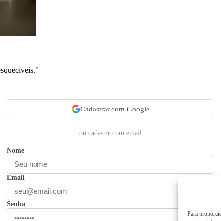
esquecíveis."
Cadastrar com Google
ou cadastre com email
Nome
Email
Senha
Para proporci