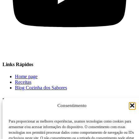
Links Rápidos
Home page
Receitas
Blog Cozinha dos Sabores
Links Rápidos
Consentimento
Sobre nós
Contato
Para proporcionar as melhores experiências, usamos tecnologias como cookies para
Calcular IMC
armazenar e/ou acessar informações do dispositivo. O consentimento com essas
tecnologias nos permitirá processar dados como comportamento de navegação ou IDs
Newsletter
exclusivos neste site. O não consentimento ou a retirada do consentimento pode afetar