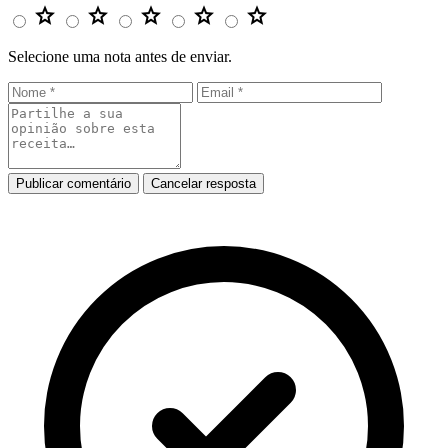
star
star
star
star
star
Selecione uma nota antes de enviar.
Publicar comentário
Cancelar resposta