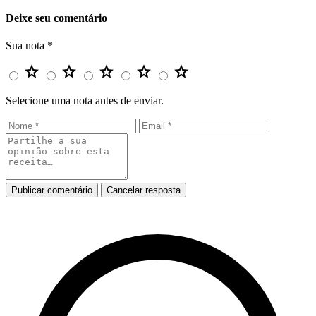
Deixe seu comentário
Sua nota
*
star
star
star
star
star
Selecione uma nota antes de enviar.
Publicar comentário
Cancelar resposta