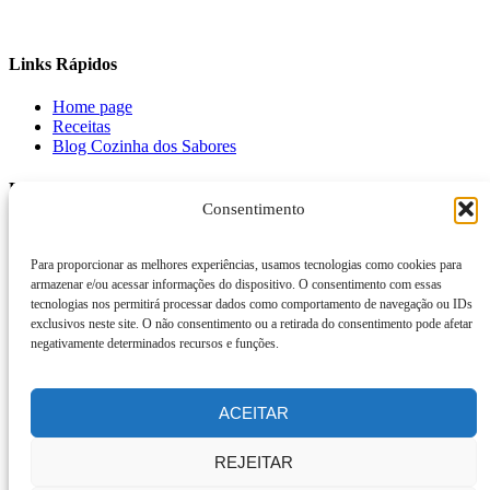
Links Rápidos
Home page
Receitas
Blog Cozinha dos Sabores
Links Rápidos
Consentimento
Sobre nós
Contato
Para proporcionar as melhores experiências, usamos tecnologias como cookies para
Calcular IMC
armazenar e/ou acessar informações do dispositivo. O consentimento com essas
tecnologias nos permitirá processar dados como comportamento de navegação ou IDs
Newsletter
exclusivos neste site. O não consentimento ou a retirada do consentimento pode afetar
negativamente determinados recursos e funções.
Recebe as nossas receitas!
Subscreve a nossa newsletter e recebe as melhores receitas directamente no
teu email.
ACEITAR
REJEITAR